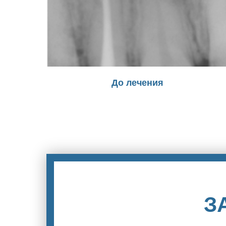
До лечения
З