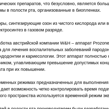
ических препаратов, что безусловно, является бол
мы в полости рта, организованные в биопленках.
ры, синтезирующие озон из чистого кислорода или в
ктросинтез в газовом разряде.
аботка австрийской компании W&H – аппарат Prozone
а для лечения воспалительных заболеваний пародон
эндодонтии и кариесологии. Этот аппарат полностью
тчиком, улавливающим превышение допустимых конц
та при их повышении.
ременных режимах предназначенных для выполнения
то дает возможность четко контролировать время под
ого пространства используется временной режим эк
тей в полости рта производителем были разработа