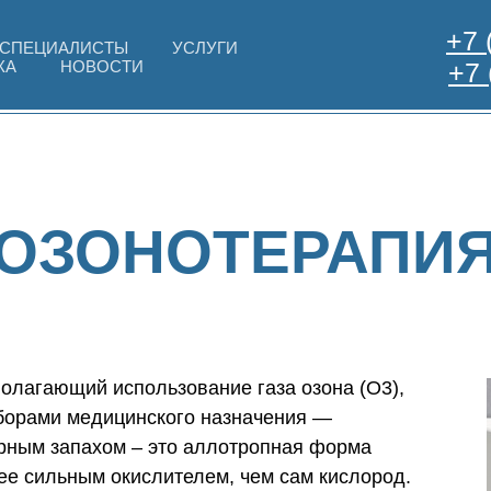
+7 
СПЕЦИАЛИСТЫ
УСЛУГИ
КА
НОВОСТИ
+7 
ОЗОНОТЕРАПИ
полагающий использование газа озона (O3),
борами медицинского назначения —
терным запахом – это аллотропная форма
ее сильным окислителем, чем сам кислород.