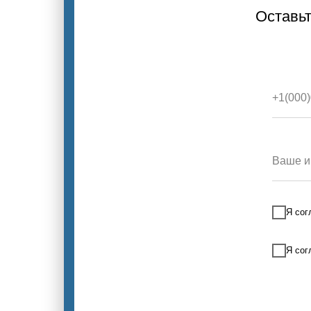
Оставьт
Я сог
Я сог