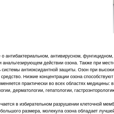
 о антибактериальном, антивирусном, фунгицидном,
 анальгезирующем действии озона. Также при местн
 системы антиоксидантной защиты. Озон при высоки
средство. Низкие концентрации озона способствую
меняется практически во всех областях медицины: в
огии, дерматологии, гепатологии, гастроэнторологию
ючается в избирательном разрушении клеточной ме
 небольшого размера, молекула озона обладает лучш