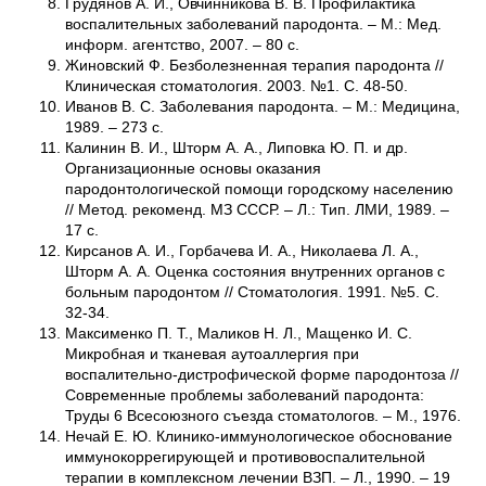
Грудянов А. И., Овчинникова В. В. Профилактика
воспалительных заболеваний пародонта. – М.: Мед.
информ. агентство, 2007. – 80 с.
Жиновский Ф. Безболезненная терапия пародонта //
Клиническая стоматология. 2003. №1. С. 48-50.
Иванов В. С. Заболевания пародонта. – М.: Медицина,
1989. – 273 с.
Калинин В. И., Шторм А. А., Липовка Ю. П. и др.
Организационные основы оказания
пародонтологической помощи городскому населению
// Метод. рекоменд. МЗ СССР. – Л.: Тип. ЛМИ, 1989. –
17 с.
Кирсанов А. И., Горбачева И. А., Николаева Л. А.,
Шторм А. А. Оценка состояния внутренних органов с
больным пародонтом // Стоматология. 1991. №5. С.
32-34.
Максименко П. Т., Маликов Н. Л., Мащенко И. С.
Микробная и тканевая аутоаллергия при
воспалительно-дистрофической форме пародонтоза //
Современные проблемы заболеваний пародонта:
Труды 6 Всесоюзного съезда стоматологов. – М., 1976.
Нечай Е. Ю. Клинико-иммунологическое обоснование
иммунокоррегирующей и противовоспалительной
терапии в комплексном лечении ВЗП. – Л., 1990. – 19