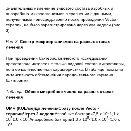
Значительных изменение видового состава аэробных и
анаэробных микроорганизмов в сравнении с данными,
полученными непосредственно после проведения Vector-
терапии, не было зарегистрировано через две недели (рис.
3).
Рис. 3.
Спектр микроорганизмов на разных этапах
лечения
При проведении бактериологического исследования
представлял интерес не только видовой состав микрофлоры,
но и ее количественная характеристика. В таблице показана
интенсивность обсеменения пародонтального кармана
бактериями.
Таблица.
Общее микробное число на разных этапах
лечения
ОМЧ (КОЕ/мл)До леченияСразу после Vector-
8
терапииЧерез 2 недели
Аэробные бактерии7,5 х 10
1,1 х
6
6
5
3
10
1,0 х 10
Анаэробные бактерии1,0 х 10
<1,0 х 10
<1,0 x
2
10