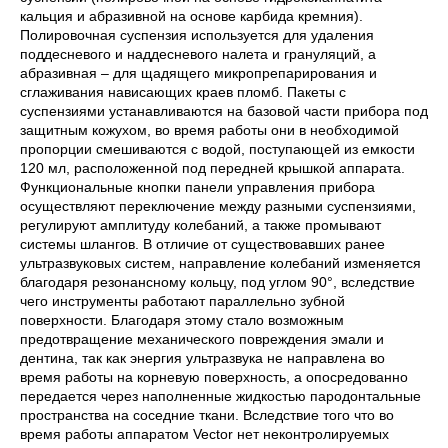
кальция и абразивной на основе карбида кремния).
Полировочная суспензия используется для удаления
поддесневого и наддесневого налета и грануляций, а
абразивная – для щадящего микропрепарирования и
сглаживания нависающих краев пломб. Пакеты с
суспензиями устанавливаются на базовой части прибора под
защитным кожухом, во время работы они в необходимой
пропорции смешиваются с водой, поступающей из емкости
120 мл, расположенной под передней крышкой аппарата.
Функциональные кнопки панели управления прибора
осуществляют переключение между разными суспензиями,
регулируют амплитуду колебаний, а также промывают
системы шлангов. В отличие от существовавших ранее
ультразвуковых систем, направление колебаний изменяется
благодаря резонансному кольцу, под углом 90°, вследствие
чего инструменты работают параллельно зубной
поверхности. Благодаря этому стало возможным
предотвращение механического повреждения эмали и
дентина, так как энергия ультразвука не направлена во
время работы на корневую поверхность, а опосредованно
передается через наполненные жидкостью пародонтальные
пространства на соседние ткани. Вследствие того что во
время работы аппаратом Vector нет неконтролируемых