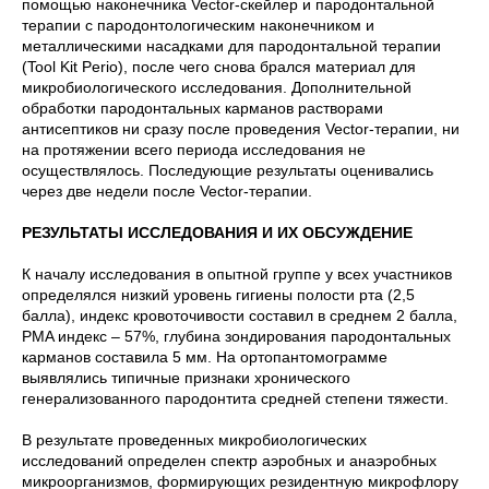
помощью наконечника Vector-скейлер и пародонтальной
терапии с пародонтологическим наконечником и
металлическими насадками для пародонтальной терапии
(Tool Kit Perio), после чего снова брался материал для
микробиологического исследования. Дополнительной
обработки пародонтальных карманов растворами
антисептиков ни сразу после проведения Vector-терапии, ни
на протяжении всего периода исследования не
осуществлялось. Последующие результаты оценивались
через две недели после Vector-терапии.
РЕЗУЛЬТАТЫ ИССЛЕДОВАНИЯ И ИХ ОБСУЖДЕНИЕ
К началу исследования в опытной группе у всех участников
определялся низкий уровень гигиены полости рта (2,5
балла), индекс кровоточивости составил в среднем 2 балла,
PMA индекс – 57%, глубина зондирования пародонтальных
карманов составила 5 мм. На ортопантомограмме
выявлялись типичные признаки хронического
генерализованного пародонтита средней степени тяжести.
В результате проведенных микробиологических
исследований определен спектр аэробных и анаэробных
микроорганизмов, формирующих резидентную микрофлору