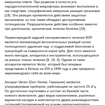
иммунном ответе. При развитии в полости рта
пародонтопатогенной микрофлоры возникает воспаление и,
как следствие, специфические иммунные реакции организма
[18]. Эти реакции проявляются действием защитных
механизмов, но они также обладают деструктивным
потенциалом. Разрушительное действие особенно заметно
при длительном, хроническом течении болезни [18].
Первоочередной задачей консервативного лечения ВЗП
является минимизация воспалительных реакций путем
полноценного удаления над- и поддесневой биопленки и
грануляций на поверхности корня зуба. Для этого имеется
много методов, аппаратов и инструментов, использующихся
на разных этапах лечения [8, 18, 4]. Одним из таких
аппаратов является Vector, который был впервые
представлен в Кёльне на IDS в 1999 году и уже прекрасно
зарекомендовал себя во всем мире.
Аппарат Vector (Durr Dental, Германия) является
ультразвуковым прибором, работающим на частоте 25 кГц.
Он достаточно портативен и состоит из базовой части,
ножного включателя, двух видов наконечников, различных
вариантов насадок и комплектуется двумя разновидностями
суспензий (полировочной на основе гидроксиаппатита