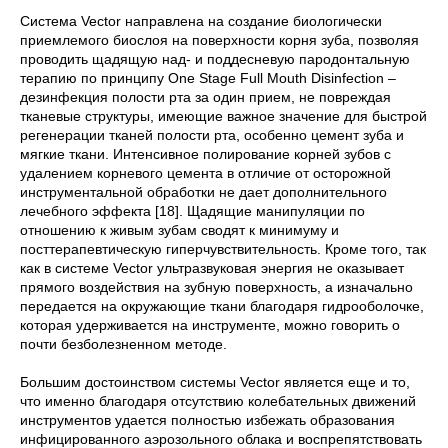
Система Vector направлена на создание биологически
приемлемого биослоя на поверхности корня зуба, позволяя
проводить щадящую над- и поддесневую пародонтальную
терапию по принципу One Stage Full Mouth Disinfection –
дезинфекция полости рта за один прием, не повреждая
тканевые структуры, имеющие важное значение для быстрой
регенерации тканей полости рта, особенно цемент зуба и
мягкие ткани. Интенсивное полирование корней зубов с
удалением корневого цемента в отличие от осторожной
инструментальной обработки не дает дополнительного
лечебного эффекта [18]. Щадящие манипуляции по
отношению к живым зубам сводят к минимуму и
посттерапевтическую гиперчувствительность. Кроме того, так
как в системе Vector ультразвуковая энергия не оказывает
прямого воздействия на зубную поверхность, а изначально
передается на окружающие ткани благодаря гидрооболочке,
которая удерживается на инструменте, можно говорить о
почти безболезненном методе.
Большим достоинством системы Vector является еще и то,
что именно благодаря отсутствию колебательных движений
инструментов удается полностью избежать образования
инфицированного аэрозольного облака и воспрепятствовать