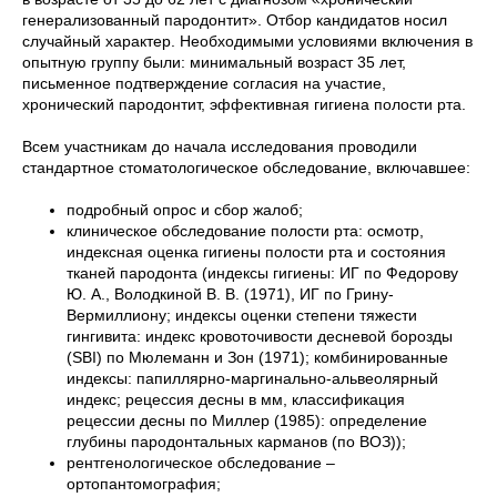
генерализованный пародонтит». Отбор кандидатов носил
случайный характер. Необходимыми условиями включения в
опытную группу были: минимальный возраст 35 лет,
письменное подтверждение согласия на участие,
хронический пародонтит, эффективная гигиена полости рта.
Всем участникам до начала исследования проводили
стандартное стоматологическое обследование, включавшее:
подробный опрос и сбор жалоб;
клиническое обследование полости рта: осмотр,
индексная оценка гигиены полости рта и состояния
тканей пародонта (индексы гигиены: ИГ по Федорову
Ю. А., Володкиной В. В. (1971), ИГ по Грину-
Вермиллиону; индексы оценки степени тяжести
гингивита: индекс кровоточивости десневой борозды
(SBI) по Мюлеманн и Зон (1971); комбинированные
индексы: папиллярно-маргинально-альвеолярный
индекс; рецессия десны в мм, классификация
рецессии десны по Миллер (1985): определение
глубины пародонтальных карманов (по ВОЗ));
рентгенологическое обследование –
ортопантомография;