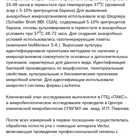
о
24-48 часов в термостате при температуре 37
С (кровяной
агар с 5-10% эритроцитов барана) Для выявления
анаэробных микроорганизмов использовали агар Шедлера
(Schadler Broth BBl, США), содержащий 5-10% эритроцитов
барана, посевы культивировали в термостате в анаэробных
0
условиях при 37
С 48-72 часа. Для создания анаэробных
условий использовались газогенерирующие пакеты
(компания bioMerieux S.A.). Выросшие культуры
идентифицировали принятыми методами по наличию у
микроорганизмов совокупности основных и дополнительных
признаков, характерных для данного вида. Идентификация
бактерий производилась по морфологии, тинкториальным
свойствам, культуральным и биохимическим признакам
микробной клетки. Для идентификации использовали
микротест-системы фирмы Lachema.
Клинический этап исследования выполнялся в ГПЦ «ПАКС»,
а микробиологическое исследование проводили в Центре
клинической микробиологии СПбГМУ им. акад. И.П. Павлова.
После всех измерений в первое посещение осуществлялась
обработка полости рта с помощью аппарата Vector,
включающая проведение профессиональной гигиены с