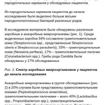
пародонтальных карманов у обследуемых пациентов.
Из пародонтальных карманов пациентов до начала
исследования было выделено больше восьми
пародонтопатогенных бактерий различных родов.
В исследуемом материале были обнаружены различные
аэробные и анаэробные микроорганизмы (рис. 1). Среди
выделенных аэробов 34% составляли грамположительные
кокки (Streptococcus spp., представленные Streptococcus
uberis и Streptococcus parauberis), 33% – грамотрицательные
кокки (Neisseria perflava), 17% – грамположительные палочки
(Corynebacterium spp.). Грибы рода Candida были
обнаружены у 17% обследованных.
Рис. 1.
Спектр аэробных микроорганизмов у пациентов
до начала исследования
Анаэробные микроорганизмы в группе обследованных (рис.
2) в 20% случаев были представлены грамположительными
кокками (Peptostreptococcus anaerobius),
грамположительными палочками – всего 40% (Lactobacillus
spp., Propionibacterium spp.), грамотрицательными