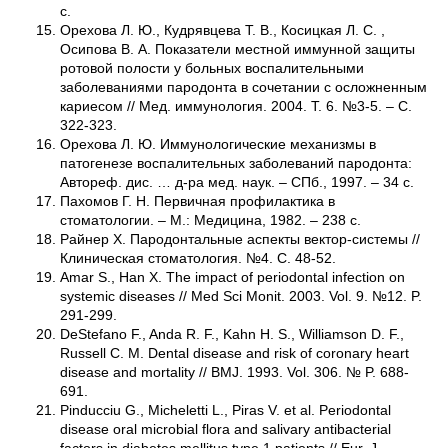
с.
Орехова Л. Ю., Кудрявцева Т. В., Косицкая Л. С. ,
Осипова В. А. Показатели местной иммунной защиты
ротовой полости у больных воспалительными
заболеваниями пародонта в сочетании с осложненным
кариесом // Мед. иммунология. 2004. Т. 6. №3-5. – С.
322-323.
Орехова Л. Ю. Иммунологические механизмы в
патогенезе воспалительных заболеваний пародонта:
Автореф. дис. … д-ра мед. наук. – СПб., 1997. – 34 с.
Пахомов Г. Н. Первичная профилактика в
стоматологии. – М.: Медицина, 1982. – 238 с.
Райнер Х. Пародонтальные аспекты вектор-системы //
Клиническая стоматология. №4. С. 48-52.
Amar S., Han X. The impact of periodontal infection on
systemic diseases // Med Sci Monit. 2003. Vol. 9. №12. P.
291-299.
DeStefano F., Anda R. F., Kahn H. S., Williamson D. F.,
Russell C. M. Dental disease and risk of coronary heart
disease and mortality // BMJ. 1993. Vol. 306. № P. 688-
691.
Pinducciu G., Micheletti L., Piras V. et al. Periodontal
disease oral microbial flora and salivary antibacterial