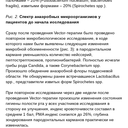
палочками – 20% (Fusobacterium nucleatum, Bacteroides
fragilis), извитыми формами – 20% (Spirochetes spp.).
Рис. 2.
Спектр анаэробных микроорганизмов у
пациентов до начала исследования
Сразу после проведения Vector-терапии было проведено
повторное микробиологическое исследование, в ходе
которого нами были выявлены следующие изменения
микробной обсемененности (рис. 3): в пародонтальном
кармане уменьшилось количество нейссерий,
пептострептококков, пропионибактерий. Полностью исчезли
грибы рода Candida, а также Corynebacterium spp.
Произошло обеднение анаэробной флоры поддесневой
области. Не обнаружены ранее встречавшиеся Lactobacillus
spp., представители извитых форм Spirochetes spp.
При повторном исследовании через две недели после
проведения Vector-терапии произошли изменения состояния
гигиены полости рта у всех участников исследования в
сторону ее улучшения, индекс кровоточивости составил в
среднем 1 бал, PMA индекс снизился до 26%, глубина
зондирования пародонтальных карманов практически не
изменилась.