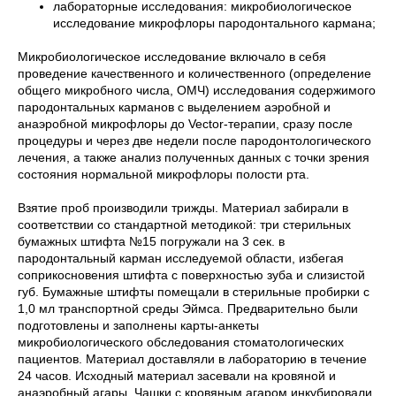
лабораторные исследования: микробиологическое
исследование микрофлоры пародонтального кармана;
Микробиологическое исследование включало в себя
проведение качественного и количественного (определение
общего микробного числа, ОМЧ) исследования содержимого
пародонтальных карманов с выделением аэробной и
анаэробной микрофлоры до Vector-терапии, сразу после
процедуры и через две недели после пародонтологического
лечения, а также анализ полученных данных с точки зрения
состояния нормальной микрофлоры полости рта.
Взятие проб производили трижды. Материал забирали в
соответствии со стандартной методикой: три стерильных
бумажных штифта №15 погружали на 3 сек. в
пародонтальный карман исследуемой области, избегая
соприкосновения штифта с поверхностью зуба и слизистой
губ. Бумажные штифты помещали в стерильные пробирки с
1,0 мл транспортной среды Эймса. Предварительно были
подготовлены и заполнены карты-анкеты
микробиологического обследования стоматологических
пациентов. Материал доставляли в лабораторию в течение
24 часов. Исходный материал засевали на кровяной и
анаэробный агары. Чашки с кровяным агаром инкубировали