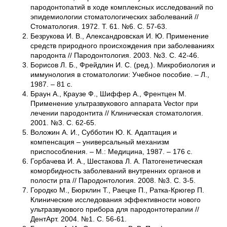
пародонтопатий в ходе комплексных исследований по
эпидемиологии стоматологических заболеваний //
Стоматология. 1972. Т. 61. №6. С. 57-63.
Безрукова И. В., Александровская И. Ю. Применение
средств природного происхождения при заболеваниях
пародонта // Пародонтология. 2003. №3. С. 42-46.
Борисов Л. Б., Фрейдлин И. С. (ред.). Микробиология и
иммунология в стоматологии: Учебное пособие. – Л.,
1987. – 81 с.
Браун А., Краузе Ф., Шиффер А., Френтцен М.
Применение ультразвукового аппарата Vector при
лечении пародонтита // Клиническая стоматология.
2001. №3. С. 62-65.
Воложин А. И., Субботин Ю. К. Адаптация и
компенсация – универсальный механизм
приспособления. – М.: Медицина, 1987. – 176 с.
Горбачева И. А., Шестакова Л. А. Патогенетическая
коморбидность заболеваний внутренних органов и
полости рта // Пародонтология. 2008. №3. С. 3-5.
Городко М., Бюрклин Т., Раецке П., Ратка-Крюгер П.
Клинические исследования эффективности нового
ультразвукового прибора для пародонтотерапии //
ДентАрт. 2004. №1. С. 56-61.